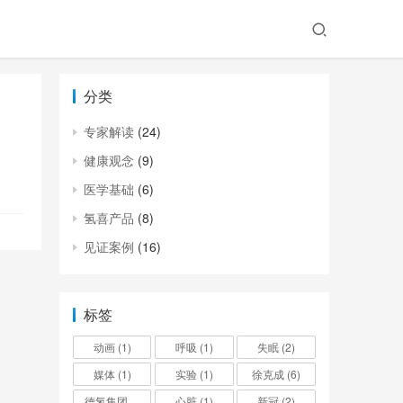
分类
专家解读
(24)
健康观念
(9)
医学基础
(6)
氢喜产品
(8)
见证案例
(16)
标签
动画
(1)
呼吸
(1)
失眠
(2)
媒体
(1)
实验
(1)
徐克成
(6)
德氢集团
(1)
心脏
(1)
新冠
(2)