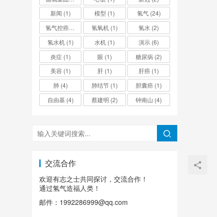
新闻
(1)
模型
(1)
氢气
(24)
氢气控癌
(9)
氢氧机
(1)
氢水
(2)
氢水机
(1)
水机
(1)
演示
(6)
炎症
(1)
眼
(1)
糖尿病
(2)
美容
(1)
肝
(1)
肝癌
(1)
肺
(4)
肺结节
(1)
胆囊癌
(1)
自由基
(4)
蔡建明
(2)
钟南山
(4)
交流合作
欢迎有志之士共同探讨，交流合作！
通过氢气造福人类！
邮件：1992286999@qq.com